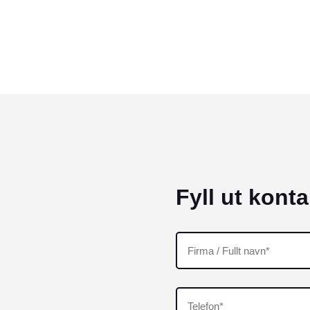
Fyll ut kont
Firma
/
Fullt
navn*
Telefon
(Påkrevd)
(Påkrevd)