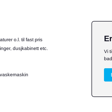
Er
er o.l. til fast pris
nger, dusjkabinett etc.
Vi t
bad
g vaskemaskin