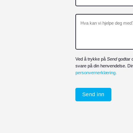
Hva
kan
vi
hjelpe
deg
med?
Ved å trykke på
Send
godtar d
(Påkrevd)
svare på din henvendelse. Dine
personvernerklæring.
CAPTCHA